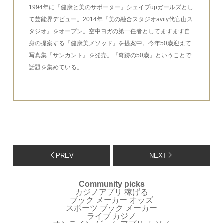
1994年に『健康と美のサポーター』シェイプupガールズとし
て芸能界デビュー。2014年『美の融合スタジオavity代官山ス
タジオ』をオープン。空中ヨガの第一任者としてますます自
身の提案する『健康美メソッド』を提案中。今年50歳迎えて
写真集『サンカント』を発売。『奇跡の50歳』ということで
話題を集めている。
PREV
NEXT
Community picks
カジノアプリ 稼げる
ブック メーカー オッズ
スポーツ ブック メーカー
ライブ カジノ