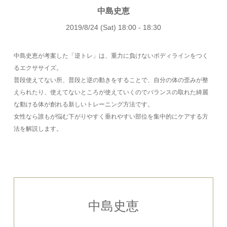
中島史恵
2019/8/24 (Sat) 18:00 - 18:30
中島史恵が考案した「逆トレ」は、重力に負けないボディラインをつく
るエクササイズ。
普段使えてない所、普段と逆の動きをすることで、自分の体の歪みが整
えられたり、使えてないところが使えていくのでバランスの取れた綺麗
な動ける体が創れる新しいトレーニング方法です。
女性なら誰もが悩む下がりやすく垂れやすい部位を集中的にケアする方
法を解説します。
中島史恵