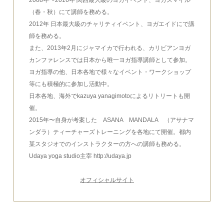
2008年〜2016年 関西最大級のヨガイベント、ヨガスマイル
（春・秋）にて講師を務める。
2012年 日本最大級のチャリティイベント、ヨガエイドにで講
師を務める。
また、2013年2月にジャマイカで行われる、カリビアンヨガ
カンファレンスでは日本から唯一ヨガ指導講師として参加。
ヨガ指導の他、日本各地で様々なイベント・ワークショップ
等にも積極的に参加し活動中。
日本各地、海外でkazuya yanagimotoによるリトリートも開
催。
2015年〜自身が考案した ASANA MANDALA （アサナマ
ンダラ）ティーチャーズトレーニングを各地にて開催。都内
某スタジオでのインストラクターの方への講師も務める。
Udaya yoga studio主宰 http://udaya.jp
オフィシャルサイト