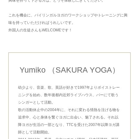
興味を持って下さる方は、どうぞ体験しにきてください。
これを機会に、バイリンガルヨガのワークショップやトレーニングに興
味を持っていただければうれしいです。
外国人の生徒さんもWELCOMEです！
Yumiko （SAKURA YOGA）
幼少より、音楽、歌、英語が好きで1997年よりボイストレー
ニングを始め、数年後都内近郊ライブハウス、バーにて歌う
シンガーとして活動。
歌の活動休止中の2004年に、それに変わる情熱を注げる物を
追求中、心と身体を繋ぐヨガに出会い、魅了される。それ以
降ヨガが生活の一部となり、TTCを受けた2007年以降ヨガ講
師として活動開始。