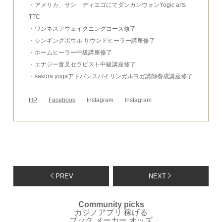
・アメリカ、サン ディエゴにてダンカンウォンYogic arts
TTC
・ワンネスアウェイクニングコース修了
・シンギングボウル サウンドヒーラー講座修了
・ホームヒーラー中級講座修了
・エナジー音叉セラピスト中級講座修了
・sakura yogaアドバンスバイリンガルヨガ講師養成講座修了
HP
Facebook
Instagram
Instagram
PREV
NEXT
Community picks
カジノアプリ 稼げる
ブック メーカー オッズ