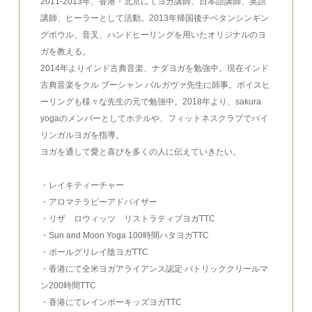
2011-2013年、香港・北京にてヨガ講師、日本語講師、英語
講師、ヒーラーとして活動。2013年帰国後チベタンシンギン
グボウル、音叉、ハンドヒーリングを用いたオリジナルのヨ
ガを教える。
2014年よりインド古典音楽、ナダヨガを勉強中。現在インド
古典音楽をクル ブーシャン バルガヴァ先生に師事。ボイスヒ
ーリングも様々な先生の元で勉強中。2018年より、sakura
yogaのメンバーとしてホテルや、フィットネスクラブでバイ
リンガルヨガを指導。
ヨガを通して愛と喜びを多くの人に伝えていきたい。
・レイキティーチャー
・アロマテラピーアドバイザー
・リザ ロウィッツ リストラティブヨガTTC
・Sun and Moon Yoga 100時間ハタヨガTTC
・ポールグリレイ陰ヨガTTC
・香港にて全米ヨガアライアンス認定 パトリッククリールマ
ン200時間TTC
・香港にてレインボーキッズヨガTTC