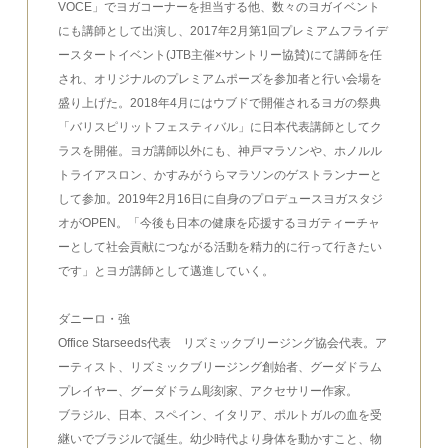
VOCE」でヨガコーナーを担当する他、数々のヨガイベント
にも講師として出演し、2017年2月第1回プレミアムフライデ
ースタートイベント(JTB主催×サントリー協賛)にて講師を任
され、オリジナルのプレミアムポーズを参加者と行い会場を
盛り上げた。2018年4月にはウブドで開催されるヨガの祭典
「バリスピリットフェスティバル」に日本代表講師としてク
ラスを開催。ヨガ講師以外にも、神戸マラソンや、ホノルル
トライアスロン、かすみがうらマラソンのゲストランナーと
して参加。2019年2月16日に自身のプロデュースヨガスタジ
オがOPEN。「今後も日本の健康を応援するヨガティーチャ
ーとして社会貢献につながる活動を精力的に行って行きたい
です」とヨガ講師として邁進していく。
ダニーロ・強
Office Starseeds代表 リズミックブリージング協会代表。​ア
ーティスト、リズミックブリージング創始者、グーダドラム
プレイヤー、グーダドラム彫刻家、アクセサリー作家。
ブラジル、日本、スペイン、イタリア、ポルトガルの血を受
継いでブラジルで誕生。幼少時代より身体を動かすこと、物