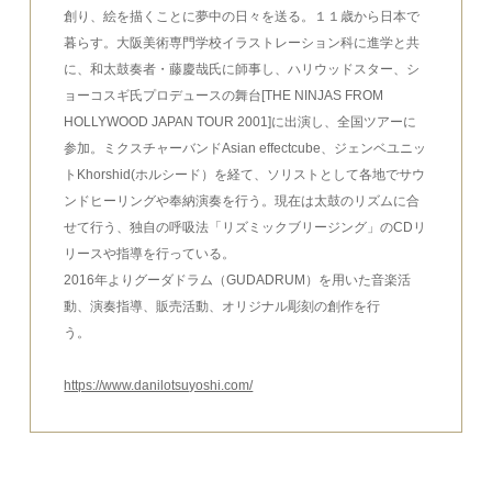
創り、絵を描くことに夢中の日々を送る。１１歳から日本で
暮らす。大阪美術専門学校イラストレーション科に進学と共
に、和太鼓奏者・藤慶哉氏に師事し、ハリウッドスター、シ
ョーコスギ氏プロデュースの舞台[THE NINJAS FROM
HOLLYWOOD JAPAN TOUR 2001]に出演し、全国ツアーに
参加。ミクスチャーバンドAsian effectcube、ジェンベユニッ
トKhorshid(ホルシード）を経て、ソリストとして各地でサウ
ンドヒーリングや奉納演奏を行う。現在は太鼓のリズムに合
せて行う、独自の呼吸法「リズミックブリージング」のCDリ
リースや指導を行っている。
2016年よりグーダドラム（GUDADRUM）を用いた音楽活
動、演奏指導、販売活動、オリジナル彫刻の創作を行
う。
https://www.danilotsuyoshi.com/