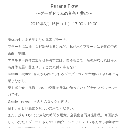
Purana Flow
〜グーダドラムの音色と共に〜
2019年3月 16日（土） 17:00～19:00
身体の中にある見えない元素プラーナ。
プラーナには様々な解釈があるけれど、私が思うプラーナは身体の中の
余白、空間。
エネルギー身体に巡らせを流すには、思考も全て、余裕がなければ考え
も身体も凝り固まり、そこに気付く事もない。
Danilo Tsuyoshi さんから奏でられるグーダドラムの音色のエネルギーを
感じながら、
息を巡らせ、風通しのいい空間を身体に作っていく90分のスペシャルヨ
ガです。
Danilo Tsuyoshi さんとのタッグも復活。
是非、新しい感覚を味わいに来てください。
また、残り30分には素敵な時間を用意。全員集合写真撮影後、今回演奏
していただくダニーロさんのCD紹介。シュワルツコフさんから参加者の