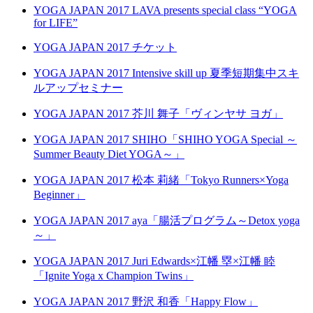
YOGA JAPAN 2017 LAVA presents special class “YOGA
for LIFE”
YOGA JAPAN 2017 チケット
YOGA JAPAN 2017 Intensive skill up 夏季短期集中スキ
ルアップセミナー
YOGA JAPAN 2017 芥川 舞子「ヴィンヤサ ヨガ」
YOGA JAPAN 2017 SHIHO「SHIHO YOGA Special ～
Summer Beauty Diet YOGA～」
YOGA JAPAN 2017 松本 莉緒「Tokyo Runners×Yoga
Beginner」
YOGA JAPAN 2017 aya「腸活プログラム～Detox yoga
～」
YOGA JAPAN 2017 Juri Edwards×江幡 塁×江幡 睦
「Ignite Yoga x Champion Twins」
YOGA JAPAN 2017 野沢 和香「Happy Flow」