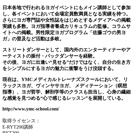
日本各地で行われるヨガイベントにもメイン講師として参加
し、各イベントにおいて会場定員数満員となる実績を持つ。
さらにヨガ専門誌や女性誌をはじめとするメディアへの掲載
実績も多数。ヨガ指導者養成カリキュラムの監修。コラムサ
イトへの掲載。男性限定ヨガプログラム「佐藤ゴウの男ヨ
ガ」の普及など活動は多岐。
ストリートダンサーとして、国内外のエンターティナーやア
ーティストの振付・バックダンサーを経験。
その後、ヨガに出逢い“見せる”だけではなく、自分の生き方
をシンプルにするヨガの魅力に衝撃をうけ没頭する。
現在は、YMCメディカルトレーナズスクールにおいて、リ
ラックスヨガ、ヴィンヤサヨガ、 メディテーション（瞑想
指導）、ヨガ哲学、解剖学等のクラスも担当し、心身の繊細
な感覚を見つめる“心で感じるレッスン”を展開している。
http://www.ymc-school.com/
取得ライセンス：
E-RYT200講師
RYT200