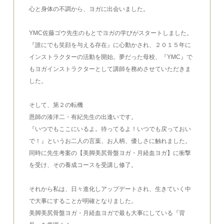
心と身体の不調から、ヨガに出会いました。
YMC佐藤ゴウ先生のもとでヨガの学びがスタートしました。
『誰にでも笑顔を与える存在』に心動かされ、２０１５年に
インストラクターの活動を開始。夢だった母校、『YMC』で
もヨガインストラクターとして講師を務めさせていただきま
した。
そして、第２の転機
恩師の湊洋二・有紀先生の出逢いです。
『いつでもここにいるよ。待ってるよ！いつでも戻っておい
で！』というお二人の言葉、お人柄、優しさに触れました。
同時に先生考案の【美脚美尻骨盤ヨガ・月経血ヨガ】に衝撃
を受け、その養成コースを受講し修了。
それから私は、日々進化しアップデートされ、生きていく中
で大事にすることが明確となりました。
美脚美尻骨盤ヨガ・月経血ヨガで最も大事にしている『背