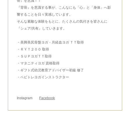
骨』を意識！！
『背骨』を意識する事が、こんなにも「心」と「身体」へ影
響することを日々実感しています。
そんな素敵な体験をもとに、たくさんの気付きを皆さんに
『シェア/共有』していきます。
・美脚美尻骨盤ヨガ・月経血ヨガ ＴＴ取得
・ＲＹＴ２００ 取得
・ＳＵＰヨガＴＴ取得
・マタニティヨガ 資格取得
・ギフト式幼児教育アドバイザー初級 修了
・ベビトレヨガインストラクター
Instagram
Facebook