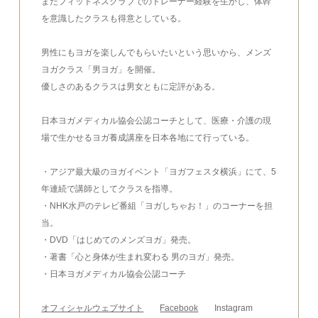
またフィットネスクラブでのトレーナー経験を生かし、体幹
を意識したクラスも得意としている。
男性にもヨガを楽しんでもらいたいという思いから、メンズ
ヨガクラス「男ヨガ」を開催。
優しさのあるクラスは男女ともに定評がある。
日本ヨガメディカル協会公認コーチとして、医療・介護の現
場で生かせるヨガ養成講座を日本各地にて行っている。
・アジア最大級のヨガイベント「ヨガフェスタ横浜」にて、5
年連続で講師としてクラスを指導。
・NHK水戸のテレビ番組「ヨガしちゃお！」のコーナーを担
当。
・DVD「はじめてのメンズヨガ」発売。
・著書「心と身体が生まれ変わる 男のヨガ」発売。
・日本ヨガメディカル協会公認コーチ
オフィシャルウェブサイト
Facebook
Instagram