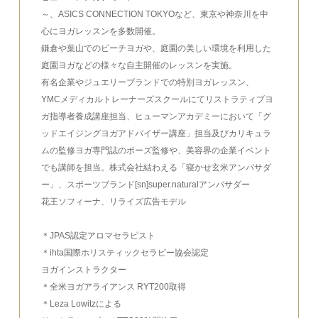
～、ASICS CONNECTION TOKYOなど、東京や神奈川を中
心にヨガレッスンを多数開催。
鎌倉や葉山でのビーチヨガや、庭園の美しい環境を利用した
庭園ヨガなどの様々な自主開催のレッスンを実施。
有名企業やジュエリーブランドでの特別ヨガレッスン、
YMCメディカルトレーナーズスクールにてリストラティブヨ
ガ指導者養成講座担当、ヒューマンアカデミーにおいて「グ
ッドエイジングヨガアドバイザー講座」担当及びカリキュラ
ムの監修ヨガ専門誌のポーズ監修や、美容界の企業イベント
でも講師を担当。株式会社結わえる「寝かせ玄米アンバサダ
ー」、スポーツブランド[sn]super.naturalアンバサダー
花王ソフィーナ、リライズ広告モデル
＊JPAS認定アロマセラピスト
＊ihta国際ホリスティックセラピー協会認定
ヨガインストラクター
＊全米ヨガアライアンス RYT200取得
＊Leza Lowitzによる