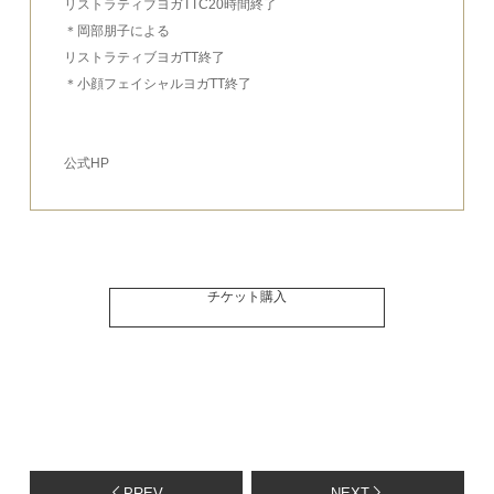
リストラティブヨガTTC20時間終了
＊岡部朋子による
リストラティブヨガTT終了
＊小顔フェイシャルヨガTT終了
公式HP
チケット購入
PREV
NEXT