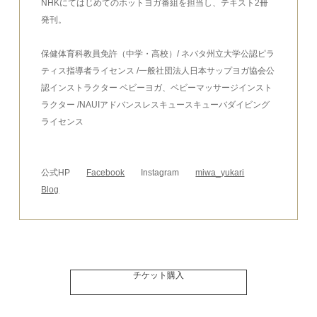
NHKにてはじめてのホットヨガ番組を担当し、テキスト2冊
発刊。
保健体育科教員免許（中学・高校）/ ネバタ州立大学公認ピラ
ティス指導者ライセンス /一般社団法人日本サップヨガ協会公
認インストラクター ベビーヨガ、ベビーマッサージインスト
ラクター /NAUIアドバンスレスキュースキューバダイビング
ライセンス
公式HP
Facebook
Instagram
miwa_yukari
Blog
チケット購入