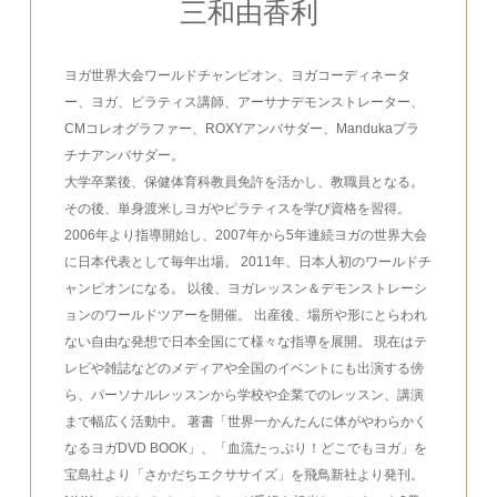
三和由香利
ヨガ世界大会ワールドチャンピオン、ヨガコーディネータ
ー、ヨガ、ピラティス講師、アーサナデモンストレーター、
CMコレオグラファー、ROXYアンバサダー、Mandukaプラ
チナアンバサダー。
大学卒業後、保健体育科教員免許を活かし、教職員となる。
その後、単身渡米しヨガやピラティスを学び資格を習得。
2006年より指導開始し、2007年から5年連続ヨガの世界大会
に日本代表として毎年出場。 2011年、日本人初のワールドチ
ャンピオンになる。 以後、ヨガレッスン＆デモンストレーシ
ョンのワールドツアーを開催。 出産後、場所や形にとらわれ
ない自由な発想で日本全国にて様々な指導を展開。 現在はテ
レビや雑誌などのメディアや全国のイベントにも出演する傍
ら、パーソナルレッスンから学校や企業でのレッスン、講演
まで幅広く活動中。 著書「世界一かんたんに体がやわらかく
なるヨガDVD BOOK」、「血流たっぷり！どこでもヨガ」を
宝島社より「さかだちエクササイズ」を飛鳥新社より発刊。